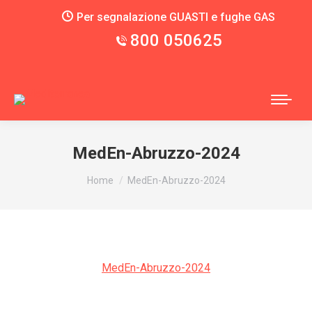
Per segnalazione GUASTI e fughe GAS
800 050625
MedEn-Abruzzo-2024
You are here:
Home
MedEn-Abruzzo-2024
MedEn-Abruzzo-2024