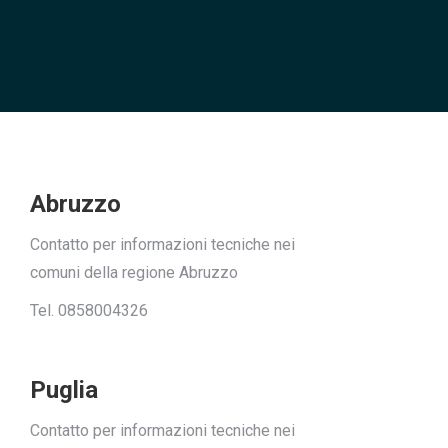
Abruzzo
Contatto per informazioni tecniche nei
comuni della regione Abruzzo
Tel. 0858004326
Puglia
Contatto per informazioni tecniche nei