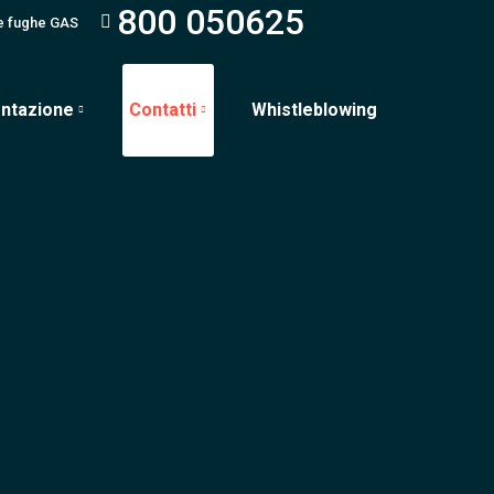
800 050625
e fughe GAS
ntazione
Contatti
Whistleblowing