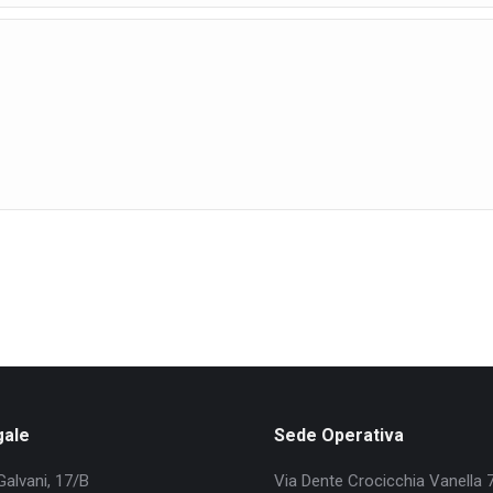
gale
Sede Operativa
Galvani, 17/B
Via Dente Crocicchia Vanella 7