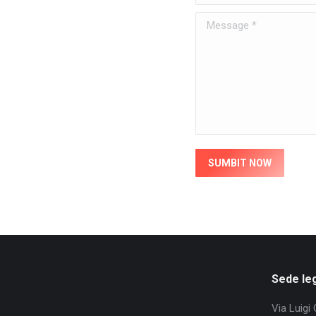
Message *
SUMBIT NOW
Sede le
Via Luigi 