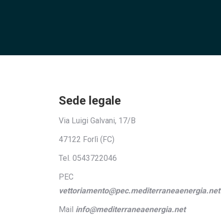
Sede legale
Via Luigi Galvani, 17/B
47122 Forlì (FC)
Tel. 0543722046
PEC
vettoriamento@pec.mediterraneaenergia.net
Mail
info@mediterraneaenergia.net