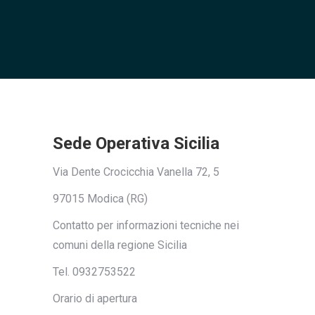
Sede Operativa Sicilia
Via Dente Crocicchia Vanella 72, 5
97015 Modica (RG)
Contatto per informazioni tecniche nei
comuni della regione Sicilia
Tel. 0932753522
Orario di apertura