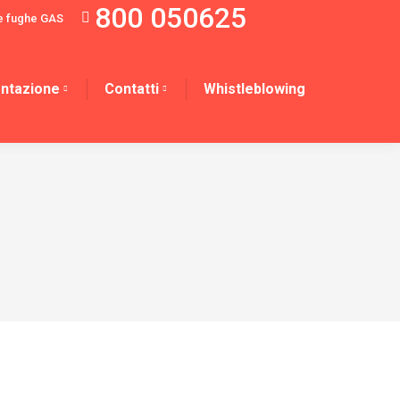
800 050625
e fughe GAS
ntazione
Contatti
Whistleblowing