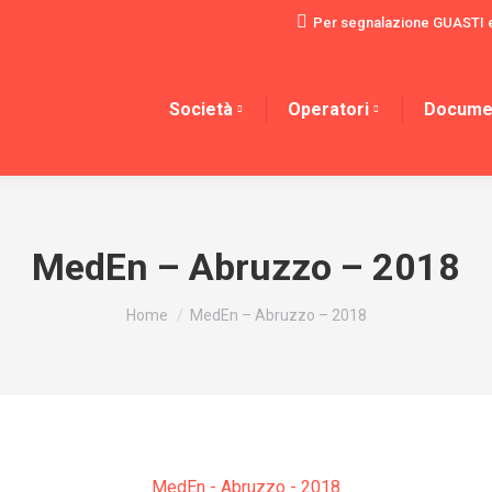
Per segnalazione GUASTI 
Società
Operatori
Docume
MedEn – Abruzzo – 2018
You are here:
Home
MedEn – Abruzzo – 2018
MedEn - Abruzzo - 2018