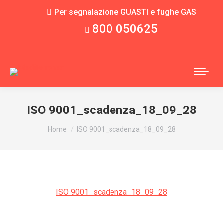
Per segnalazione GUASTI e fughe GAS
800 050625
ISO 9001_scadenza_18_09_28
You are here:
Home
ISO 9001_scadenza_18_09_28
ISO 9001_scadenza_18_09_28